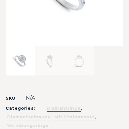
N/A
SKU
,
Categories:
Diamantringe
,
,
Diamantschmuck
Mit Steinbesatz
Verlobungsringe