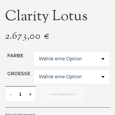
Clarity Lotus
2.673,00
€
FARBE
GROESSE
-
+
In den Warenkorb