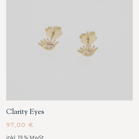
Clarity Eyes
97,00
€
inkl. 19 % MwSt.