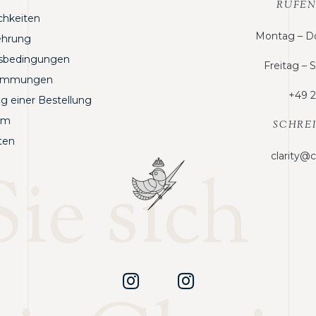
RUFEN
chkeiten
Montag – Do
ehrung
tsbedingungen
Freitag –
timmungen
+49 2
g einer Bestellung
um
SCHREI
ten
clarity@
ie sich