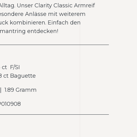
lltag. Unser Clarity Classic Armreif
 besondere Anlässe mit weiterem
k kombinieren. Einfach den
amantring entdecken!
 ct F/SI
8 ct Baguette
| 1.89 Gramm
 P010908