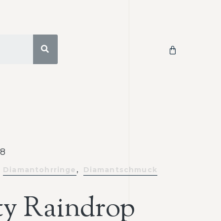
8
,
Diamantohrringe
Diamantschmuck
ty Raindrop