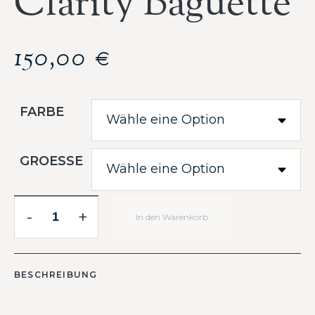
Clarity Baguette
150,00
€
FARBE
GROESSE
-
+
In den Warenkorb
BESCHREIBUNG