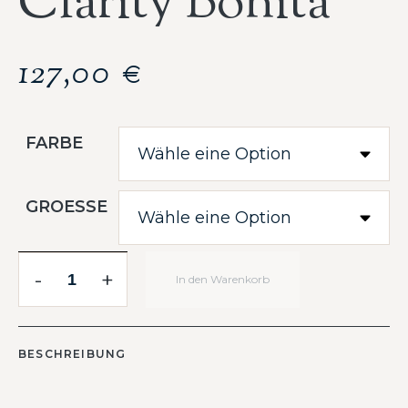
Clarity Bonita
127,00
€
FARBE
GROESSE
-
+
In den Warenkorb
BESCHREIBUNG