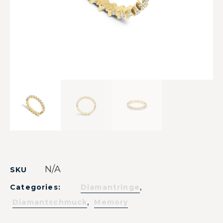
N/A
SKU
,
Categories:
Diamantringe
,
Diamantschmuck
Memory