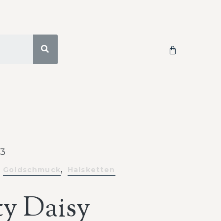
3
,
Goldschmuck
Halsketten
ty Daisy