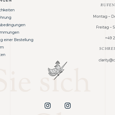
NGEN
RUFEN
chkeiten
Montag – Do
ehrung
tsbedingungen
Freitag –
timmungen
+49 2
g einer Bestellung
um
SCHREI
ten
clarity@
ie sich