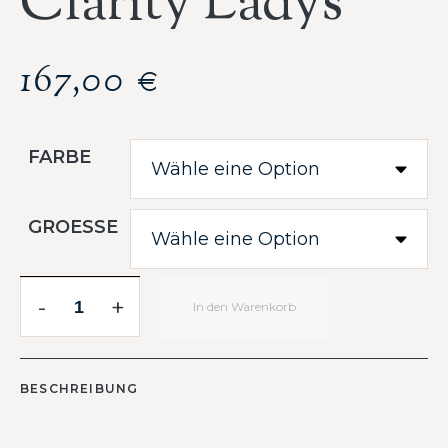
Clarity Ladys
167,00
€
FARBE
GROESSE
-
+
In den Warenkorb
BESCHREIBUNG